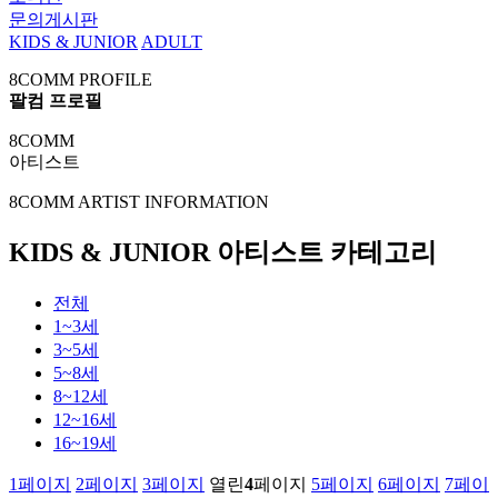
문의게시판
KIDS & JUNIOR
ADULT
8COMM PROFILE
팔컴 프로필
8COMM
아티스트
8COMM ARTIST INFORMATION
KIDS & JUNIOR 아티스트 카테고리
전체
1~3세
3~5세
5~8세
8~12세
12~16세
16~19세
1
페이지
2
페이지
3
페이지
열린
4
페이지
5
페이지
6
페이지
7
페이